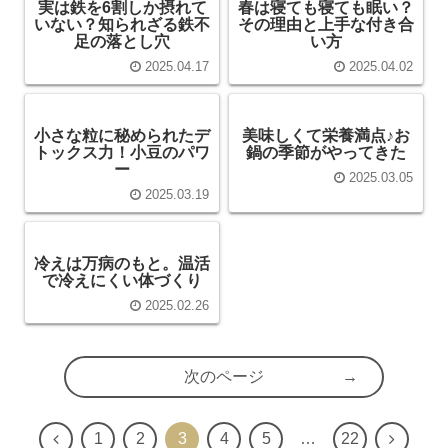
実は鉄を6割しか摂れて
春は寝ても寝ても眠い？
いない？知られざる鉄不
その理由と上手な付き合
足の落とし穴
い方
2025.04.17
2025.04.02
小さな粒に秘められたデ
美味しくて栄養満点♪お
トックス力！小豆のパワ
鍋の季節がやってきた
ー
2025.03.05
2025.03.19
冷えは万病のもと。温活
で冷えにくい体づくり
2025.02.26
次のページ
1
2
3
4
5
…
22