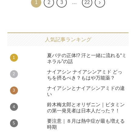
1
2
3
…
22
人気記事ランキング
夏バテの正体!? 汗と一緒に流れる“ミ
ネラル”の話
ナイアシン ナイアシンアミド どっ
ちを摂るべき？もはや万能薬？
ナイアシンとナイアシンアミドの違
い
鈴木梅太郎とオリザニン｜ビタミン
の第一発見者は日本人だった？！
要注意｜８月は熱中症が最も増える
時期