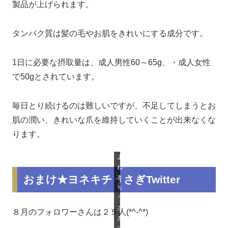
製品が上げられます。
タンパク質は髪の毛やお肌をきれいにする成分です。
1日に必要な摂取量は、成人男性60～65g、・成人女性
で50gとされています。
毎日とり続けるのは難しいですが、不足してしまうとお
肌の潤い、きれいな爪を維持していくことが出来なくな
ります。
よ
ね
おまけ★ヨネキチうさぎTwitter
き
ち
う
さ
８月のフォロワーさんは２５人(*^-^*)
ぎ