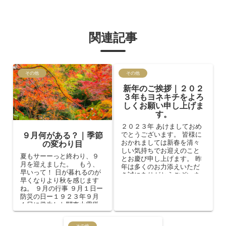
関連記事
その他
その他
新年のご挨拶｜２０２
３年もヨネキチをよろ
しくお願い申し上げま
す。
２０２３年 あけましておめ
でとうございます。 皆様に
９月何がある？｜季節
おかれましては新春を清々
の変わり目
しい気持ちでお迎えのこと
夏もサーーっと終わり、９
とお慶び申し上げます。 昨
月を迎えました。 もう、
年は多くのお力添えいただ
早いって！ 日が暮れるのが
き誠にありがとうございま
早くなりより秋を感じます
した。 ヨネキチは今年も皆
ね。 ９月の行事 ９月１日ー
様の健...
防災の日ー１９２３年９月
１日に発生した関東大震災
にちなんだものであり１９
６０年に制定さ...
その他