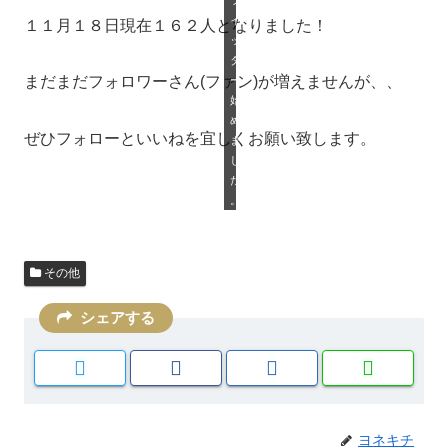
ツ
イ
１１月１８日現在１６２人となりました！
ッ
タ
まだまだフォロワーさん(ファン)が増えませんが、、
ー
始
め
ぜひフォローといいねを宜しくお願い致します。
ま
し
た
。
その他
シェアする
ヨネキチ