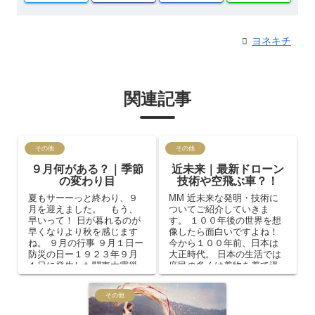
ヨネキチ
関連記事
その他
その他
９月何がある？｜季節
近未来｜最新ドローン
の変わり目
技術や空飛ぶ車？！
夏もサーーっと終わり、９
MM 近未来な発明・技術に
月を迎えました。 もう、
ついてご紹介していきま
早いって！ 日が暮れるのが
す。 １００年後の世界を想
早くなりより秋を感じます
像したら面白いですよね！
ね。 ９月の行事 ９月１日ー
今から１００年前、日本は
防災の日ー１９２３年９月
大正時代。 日本の生活では
１日に発生した関東大震災
庶民の多くは着物を着て過
にちなんだものであり１９
ごして居りました。洗濯
６０年に制定さ...
機・冷蔵庫・テ...
その他