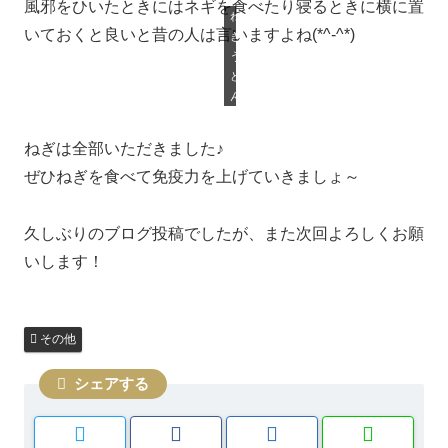
風邪をひいたときにはネギを食べたり寝るときに横に置
ね
いておくと良いと昔の人は言いますよね(*^-^*)
ぎ
う
ど
ん
ねぎは全部いただきました♪
ぜひねぎを食べて免疫力を上げていきましょ～
久しぶりのブログ投稿でしたが、また次回よろしくお願
いします！
その他
シェアする