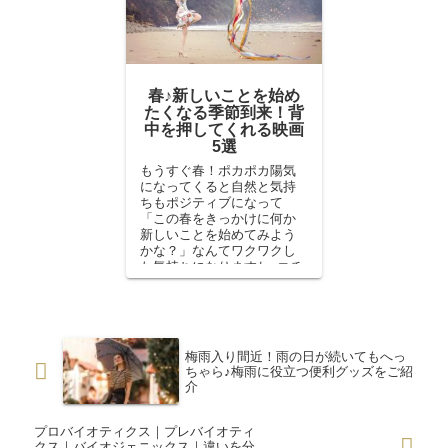
春♪新しいことを始め
たくなる季節到来！背
中を押してくれる映画
5選
もうすぐ春！ポカポカ陽気
になってくると自然と気持
ちもポジティブになって
「この春をきっかけに何か
新しいことを始めてみよう
かな？」なんてワクワクし
た気持ちになりますね♪コチ
ラの記事では、そんなポジ
ティブな気持ちをさらにグ
ググ～ッと後押ししてくれ
るやる気が湧き出てくるオ
ススメ映画を5つご紹介しま
梅雨入り間近！雨の日が続いてもへっ
す。
ちゃら♪梅雨に役立つ便利グッズをご紹
介
プロバイオティクス｜プレバイオティ
クス｜バイオジェニックス｜違いを分