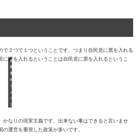
ので２つで１つということです。つまり自民党に票を入れる
党に票を入れるということは自民党に票を入れるというこ
自
民
党
の
イ
メ
ー
ジ
、かなりの現実主義です。出来ない事はできると言いませ
国の運営を重視した政策が多いです。