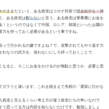
％のまま
だという、ある政党はコロナ対策で
現金給付を一律
う、ある政党は
配らない
と言う。ある政党は軍事費にお金を
金！というのではなくて中国、ロシア、韓国といったお隣の
度力を持っておく必要があるという事ですね。
取って行かれるの嫌ですよね？で、攻撃されてもやり返す力
それなりの武力を、使わないにしろ持っておくことで、
くなると、そこにお金をかけるのが無駄と思うか、必要と思
てガラリと違います。これを踏まえて先程の「選挙に行かな
ろ真逆と言えるくらい考え方が違う政党たちの争いなので
そう思ってる方は内容を知らないだけです。勉強しましょ