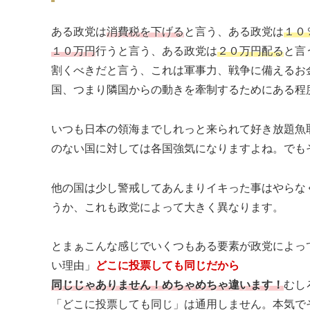
ある政党は
消費税を下げる
と言う、ある政党は
１０
１０万円
行うと言う、ある政党は
２０万円配る
と言
割くべきだと言う、これは軍事力、戦争に備えるお
国、つまり隣国からの動きを牽制するためにある程
いつも日本の領海までしれっと来られて好き放題魚
のない国に対しては各国強気になりますよね。でも
他の国は少し警戒してあんまりイキった事はやらな
うか、これも政党によって大きく異なります。
とまぁこんな感じでいくつもある要素が政党によっ
い理由」
どこに投票しても同じだから
同じじゃありません！めちゃめちゃ違います！
むし
「どこに投票しても同じ」は通用しません。本気で